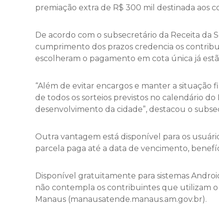
premiação extra de R$ 300 mil destinada aos c
De acordo com o subsecretário da Receita da S
cumprimento dos prazos credencia os contribui
escolheram o pagamento em cota única já estã
“Além de evitar encargos e manter a situação 
de todos os sorteios previstos no calendário d
desenvolvimento da cidade”, destacou o subsec
Outra vantagem está disponível para os usuári
parcela paga até a data de vencimento, benefí
Disponível gratuitamente para sistemas Android 
não contempla os contribuintes que utilizam o c
Manaus (manausatende.manaus.am.gov.br).