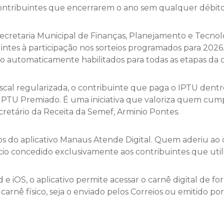
ontribuintes que encerrarem o ano sem qualquer débito
ecretaria Municipal de Finanças, Planejamento e Tecnol
ntes à participação nos sorteios programados para 2026
o automaticamente habilitados para todas as etapas da
fiscal regularizada, o contribuinte que paga o IPTU den
o IPTU Premiado. É uma iniciativa que valoriza quem cum
retário da Receita da Semef, Arminio Pontes.
os do aplicativo Manaus Atende Digital. Quem aderiu ao
cio concedido exclusivamente aos contribuintes que util
e iOS, o aplicativo permite acessar o carnê digital de fo
arnê físico, seja o enviado pelos Correios ou emitido por