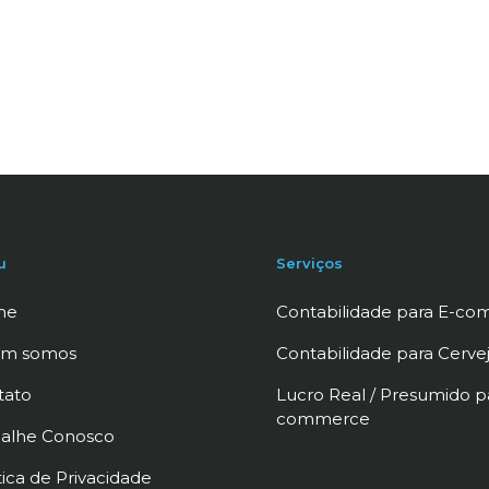
u
Serviços
me
Contabilidade para E-c
m somos
Contabilidade para Cervej
tato
Lucro Real / Presumido p
commerce
balhe Conosco
tica de Privacidade